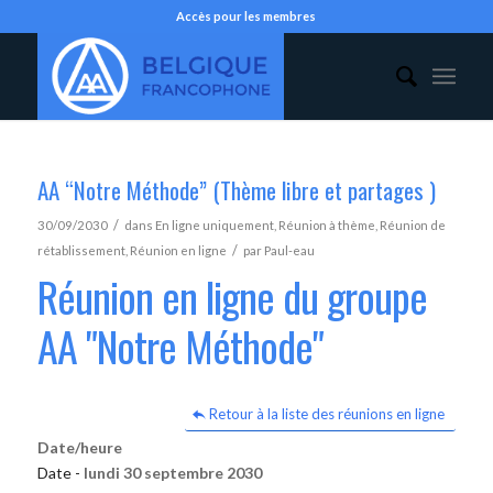
Accès pour les membres
AA “Notre Méthode” (Thème libre et partages )
/
30/09/2030
dans
En ligne uniquement
,
Réunion à thème
,
Réunion de
/
rétablissement
,
Réunion en ligne
par
Paul-eau
Réunion en ligne du groupe
AA "Notre Méthode"
Retour à la liste des réunions en ligne
Date/heure
Date -
lundi 30 septembre 2030