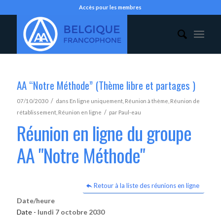
Accès pour les membres
AA “Notre Méthode” (Thème libre et partages )
/
07/10/2030
dans
En ligne uniquement
,
Réunion à thème
,
Réunion de
/
rétablissement
,
Réunion en ligne
par
Paul-eau
Réunion en ligne du groupe
AA "Notre Méthode"
Retour à la liste des réunions en ligne
Date/heure
Date -
lundi 7 octobre 2030