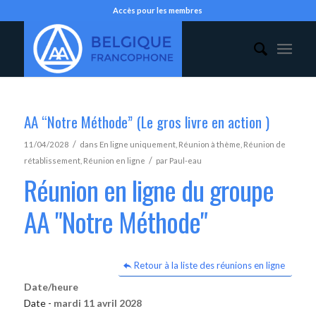
Accès pour les membres
AA “Notre Méthode” (Le gros livre en action )
/
11/04/2028
dans
En ligne uniquement
,
Réunion à thème
,
Réunion de
/
rétablissement
,
Réunion en ligne
par
Paul-eau
Réunion en ligne du groupe
AA "Notre Méthode"
Retour à la liste des réunions en ligne
Date/heure
Date -
mardi 11 avril 2028