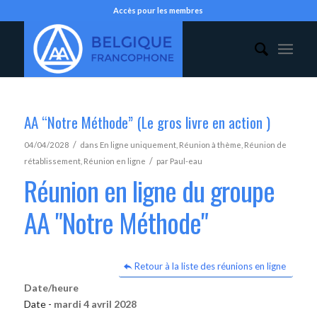
Accès pour les membres
AA “Notre Méthode” (Le gros livre en action )
/
04/04/2028
dans
En ligne uniquement
,
Réunion à thème
,
Réunion de
/
rétablissement
,
Réunion en ligne
par
Paul-eau
Réunion en ligne du groupe
AA "Notre Méthode"
Retour à la liste des réunions en ligne
Date/heure
Date -
mardi 4 avril 2028