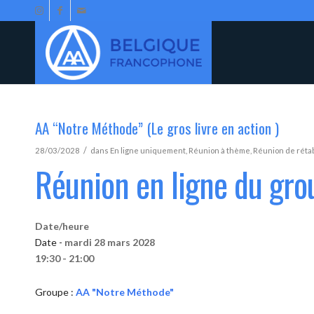
AA “Notre Méthode” (Le gros livre en action )
/
28/03/2028
dans
En ligne uniquement
,
Réunion à thème
,
Réunion de réta
Réunion en ligne du gr
Date/heure
Date -
mardi 28 mars 2028
19:30 - 21:00
Groupe :
AA "Notre Méthode"