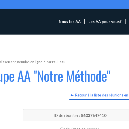
Nous les AA
Les AA pour vous?
/
blissement
,
Réunion en ligne
par
Paul-eau
oupe AA "Notre Méthode"
Retour à la liste des réunions en 
ID de réunion :
86037647410
Code / mot de passe :