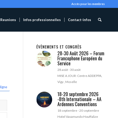
Accès pour les membres
Reunions
Infos professionnelles
Contact-infos
ÉVÈNEMENTS ET CONGRÈS
28-30 Août 2026 – Forum
Francophone Européen du
Service
28 août
-
30 août
MISE A JOUR: Centre ADDEPPA,
Vigy , Moselle
ligne
18-20 septembre 2026
-8th Internationale – AA
Ardennes Conventions
18 septembre
-
20 septembre
Hotel Vayamundo Houffalize