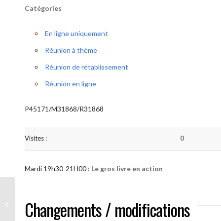
Catégories
En ligne uniquement
Réunion à thème
Réunion de rétablissement
Réunion en ligne
P45171/M31868/R31868
Visites :
0
Mardi 19h30-21H00 :
Le gros livre en action
AA “Notre Méthode” (Le gros livre en
Changements / modifications
action )