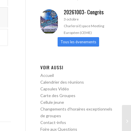
20261003- Congrès
3 octobre
Charleroi Espace Meeting
Européen (CEME)
Tous les évenements
VOIR AUSSI
Accueil
Calendrier des réunions
Capsules Vidéo
Carte des Groupes
Cellule jeune
Changements d’horaires exceptionnels
de groupes
AA
Contact-infos
ac
Foire aux Questions