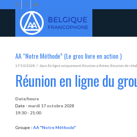
AA “Notre Méthode” (Le gros livre en action )
/
17/10/2028
dans
En ligne uniquement
,
Réunion à thème
,
Réunion de réta
Réunion en ligne du gr
Date/heure
Date -
mardi 17 octobre 2028
19:30 - 21:00
Groupe :
AA "Notre Méthode"