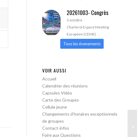
20261003- Congrès
3 octobre
Charleroi Espace Meeting
Européen (CEME)
Tous les évenements
VOIR AUSSI
Accueil
Calendrier des réunions
Capsules Vidéo
Carte des Groupes
Cellule jeune
Changements d’horaires exceptionnels
de groupes
AA
Contact-infos
ac
Foire aux Questions