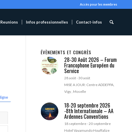
Accès pour les membres
Reunions
Infos professionnelles
Contact-infos
ÉVÈNEMENTS ET CONGRÈS
28-30 Août 2026 – Forum
Francophone Européen du
Service
28 août
-
30 août
MISE A JOUR: Centre ADDEPPA,
Vigy , Moselle
ligne
18-20 septembre 2026
-8th Internationale – AA
Ardennes Conventions
18 septembre
-
20 septembre
Hotel Vayamundo Houffalize