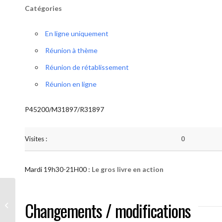
Catégories
En ligne uniquement
Réunion à thème
Réunion de rétablissement
Réunion en ligne
P45200/M31897/R31897
Visites :
0
Mardi 19h30-21H00 :
Le gros livre en action
AA “Notre Méthode” (Le gros livre en
Changements / modifications
action )