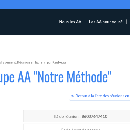
Nous les AA
Les AA pour vous?
/
blissement
,
Réunion en ligne
par
Paul-eau
oupe AA "Notre Méthode"
Retour à la liste des réunions en 
ID de réunion :
86037647410
Code / mot de passe :