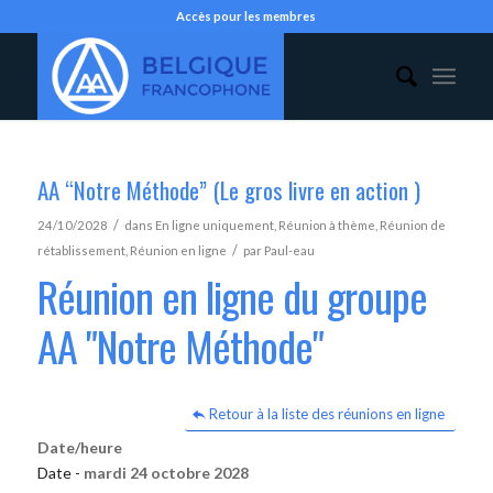
Accès pour les membres
AA “Notre Méthode” (Le gros livre en action )
/
24/10/2028
dans
En ligne uniquement
,
Réunion à thème
,
Réunion de
/
rétablissement
,
Réunion en ligne
par
Paul-eau
Réunion en ligne du groupe
AA "Notre Méthode"
Retour à la liste des réunions en ligne
Date/heure
Date -
mardi 24 octobre 2028