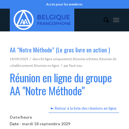
Accès pour les membres
AA “Notre Méthode” (Le gros livre en action )
/
18/09/2029
dans
En ligne uniquement
,
Réunion à thème
,
Réunion de
/
rétablissement
,
Réunion en ligne
par
Paul-eau
Réunion en ligne du groupe
AA "Notre Méthode"
Retour à la liste des réunions en ligne
Date/heure
Date -
mardi 18 septembre 2029