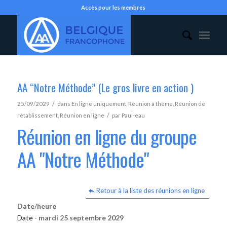
Accès pour les membres
AA “Notre Méthode” (Le gros livre en action )
/
25/09/2029
dans
En ligne uniquement
,
Réunion à thème
,
Réunion de
/
rétablissement
,
Réunion en ligne
par
Paul-eau
Réunion en ligne du groupe
AA "Notre Méthode"
Retour à la liste des réunions en ligne
Date/heure
Date -
mardi 25 septembre 2029