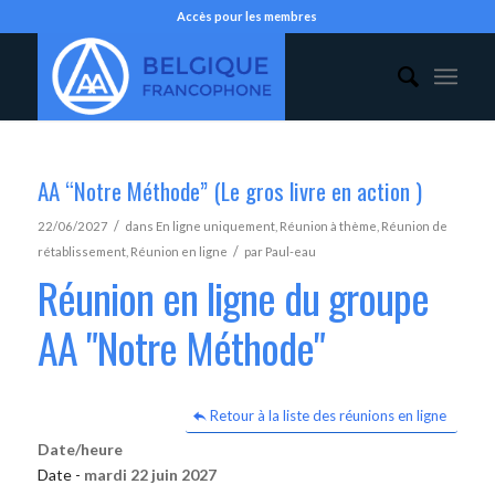
Accès pour les membres
AA “Notre Méthode” (Le gros livre en action )
/
22/06/2027
dans
En ligne uniquement
,
Réunion à thème
,
Réunion de
/
rétablissement
,
Réunion en ligne
par
Paul-eau
Réunion en ligne du groupe
AA "Notre Méthode"
Retour à la liste des réunions en ligne
Date/heure
Date -
mardi 22 juin 2027