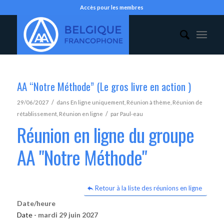
Accès pour les membres
AA “Notre Méthode” (Le gros livre en action )
/
29/06/2027
dans
En ligne uniquement
,
Réunion à thème
,
Réunion de
/
rétablissement
,
Réunion en ligne
par
Paul-eau
Réunion en ligne du groupe
AA "Notre Méthode"
Retour à la liste des réunions en ligne
Date/heure
Date -
mardi 29 juin 2027