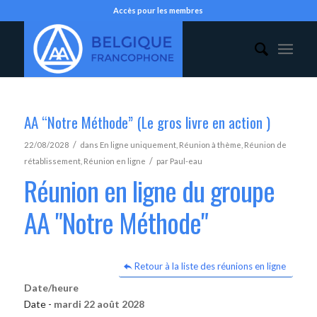
Accès pour les membres
AA “Notre Méthode” (Le gros livre en action )
/
22/08/2028
dans
En ligne uniquement
,
Réunion à thème
,
Réunion de
/
rétablissement
,
Réunion en ligne
par
Paul-eau
Réunion en ligne du groupe
AA "Notre Méthode"
Retour à la liste des réunions en ligne
Date/heure
Date -
mardi 22 août 2028