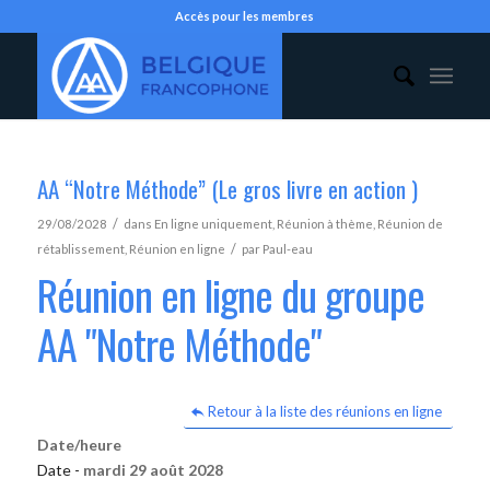
Accès pour les membres
AA “Notre Méthode” (Le gros livre en action )
/
29/08/2028
dans
En ligne uniquement
,
Réunion à thème
,
Réunion de
/
rétablissement
,
Réunion en ligne
par
Paul-eau
Réunion en ligne du groupe
AA "Notre Méthode"
Retour à la liste des réunions en ligne
Date/heure
Date -
mardi 29 août 2028