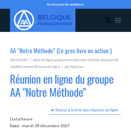
Accès pour les membres
AA “Notre Méthode” (Le gros livre en action )
/
28/12/2027
dans
En ligne uniquement
,
Réunion à thème
,
Réunion de
/
rétablissement
,
Réunion en ligne
par
Paul-eau
Réunion en ligne du groupe
AA "Notre Méthode"
Retour à la liste des réunions en ligne
Date/heure
Date -
mardi 28 décembre 2027