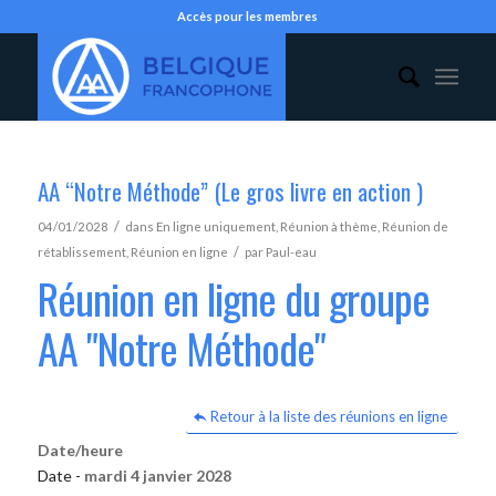
Accès pour les membres
AA “Notre Méthode” (Le gros livre en action )
/
04/01/2028
dans
En ligne uniquement
,
Réunion à thème
,
Réunion de
/
rétablissement
,
Réunion en ligne
par
Paul-eau
Réunion en ligne du groupe
AA "Notre Méthode"
Retour à la liste des réunions en ligne
Date/heure
Date -
mardi 4 janvier 2028