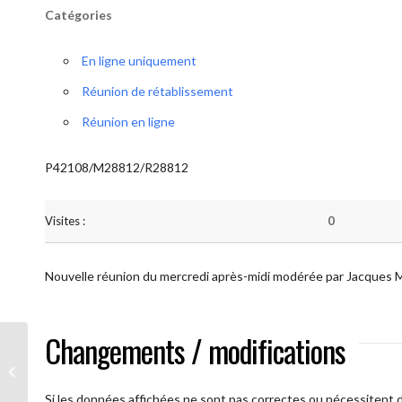
Catégories
En ligne uniquement
Réunion de rétablissement
Réunion en ligne
P42108/M28812/R28812
Visites :
0
Nouvelle réunion du mercredi après-midi modérée par Jacques 
Changements / modifications
AA Plus oultre (Mercredi)
Si les données affichées ne sont pas correctes ou nécessitent d'