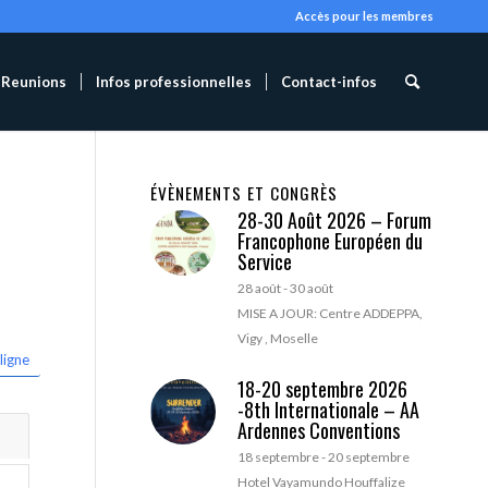
Accès pour les membres
Reunions
Infos professionnelles
Contact-infos
ÉVÈNEMENTS ET CONGRÈS
28-30 Août 2026 – Forum
Francophone Européen du
Service
28 août
-
30 août
MISE A JOUR: Centre ADDEPPA,
Vigy , Moselle
ligne
18-20 septembre 2026
-8th Internationale – AA
Ardennes Conventions
18 septembre
-
20 septembre
Hotel Vayamundo Houffalize