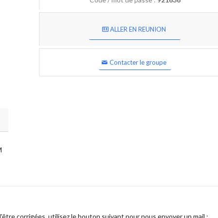
ALLER EN REUNION
Contacter le groupe
M
être corrigées, utilisez le bouton suivant pour nous envoyer un mail :