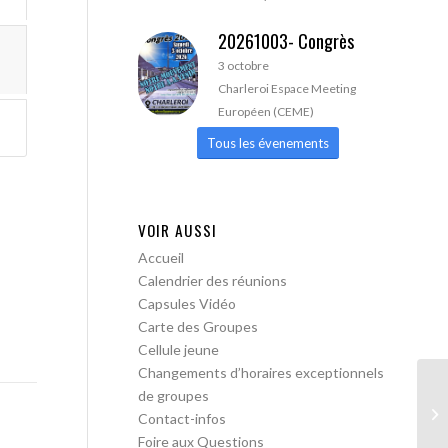
20261003- Congrès
3 octobre
Charleroi Espace Meeting
Européen (CEME)
Tous les évenements
VOIR AUSSI
Accueil
Calendrier des réunions
Capsules Vidéo
Carte des Groupes
Cellule jeune
Changements d’horaires exceptionnels
de groupes
AA
Contact-infos
Foire aux Questions