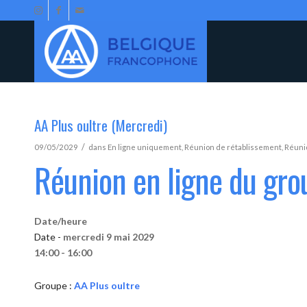
AA Plus oultre (Mercredi)
/
09/05/2029
dans
En ligne uniquement
,
Réunion de rétablissement
,
Réunio
Réunion en ligne du gro
Date/heure
Date -
mercredi 9 mai 2029
14:00 - 16:00
Groupe :
AA Plus oultre