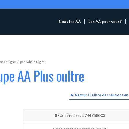
Nous les AA
Les AA pour vous?
/
n en ligne
par
Admin Digital
upe AA Plus oultre
Retour à la liste des réunions en 
ID de réunion :
5744758003
Code / mot de passe :
921636