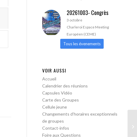
20261003- Congrès
3 octobre
Charleroi Espace Meeting
Européen (CEME)
Tous les évenements
VOIR AUSSI
Accueil
Calendrier des réunions
Capsules Vidéo
Carte des Groupes
Cellule jeune
Changements d’horaires exceptionnels
de groupes
AA
Contact-infos
Foire aux Questions