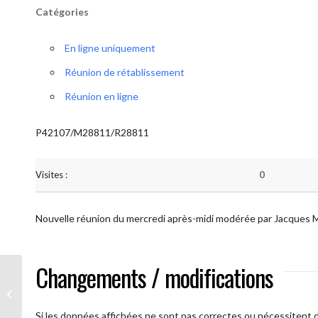
Catégories
En ligne uniquement
Réunion de rétablissement
Réunion en ligne
P42107/M28811/R28811
Visites :
0
Nouvelle réunion du mercredi après-midi modérée par Jacques 
Changements / modifications
AA Plus oultre (Mercredi)
Si les données affichées ne sont pas correctes ou nécessitent d'