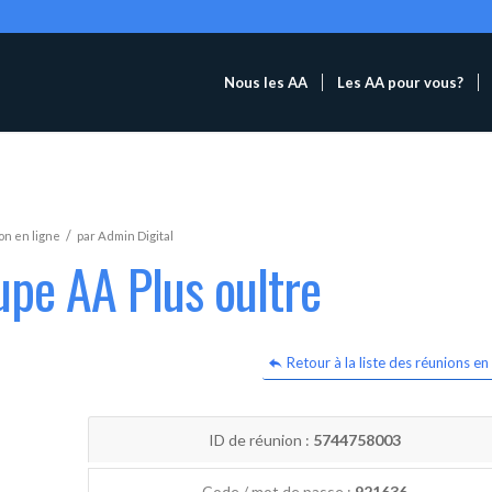
Nous les AA
Les AA pour vous?
/
n en ligne
par
Admin Digital
upe AA Plus oultre
Retour à la liste des réunions en 
ID de réunion :
5744758003
Code / mot de passe :
921636