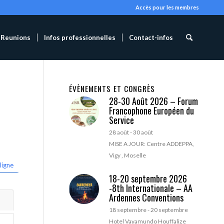
Accès pour les membres
Reunions
Infos professionnelles
Contact-infos
ÉVÈNEMENTS ET CONGRÈS
28-30 Août 2026 – Forum
Francophone Européen du
Service
28 août
-
30 août
MISE A JOUR: Centre ADDEPPA,
Vigy , Moselle
ligne
18-20 septembre 2026
-8th Internationale – AA
Ardennes Conventions
18 septembre
-
20 septembre
Hotel Vayamundo Houffalize