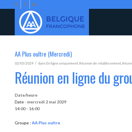
AA Plus oultre (Mercredi)
/
02/05/2029
dans
En ligne uniquement
,
Réunion de rétablissement
,
Réunio
Réunion en ligne du gro
Date/heure
Date -
mercredi 2 mai 2029
14:00 - 16:00
Groupe :
AA Plus oultre