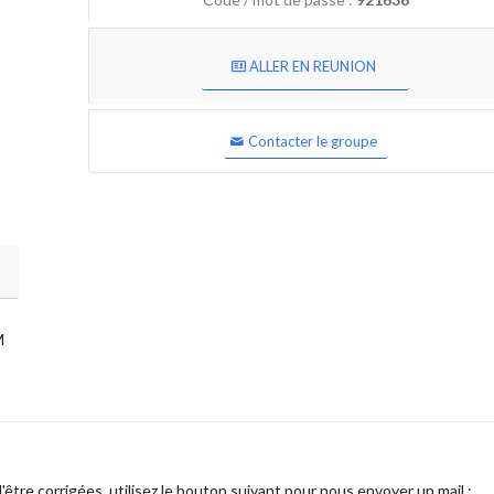
ALLER EN REUNION
Contacter le groupe
M
être corrigées, utilisez le bouton suivant pour nous envoyer un mail :