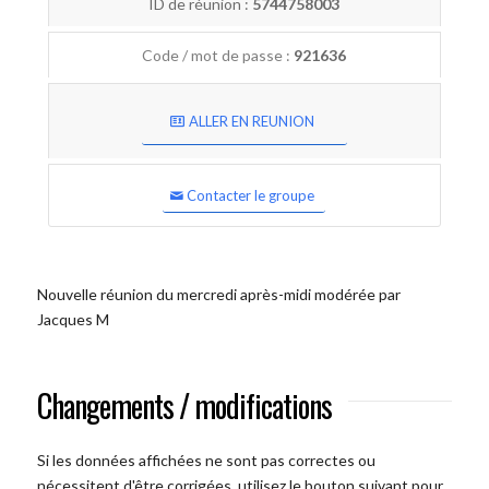
ID de réunion :
5744758003
Code / mot de passe :
921636
ALLER EN REUNION
Contacter le groupe
Nouvelle réunion du mercredi après-midi modérée par
Jacques M
Changements / modifications
Si les données affichées ne sont pas correctes ou
nécessitent d'être corrigées, utilisez le bouton suivant pour