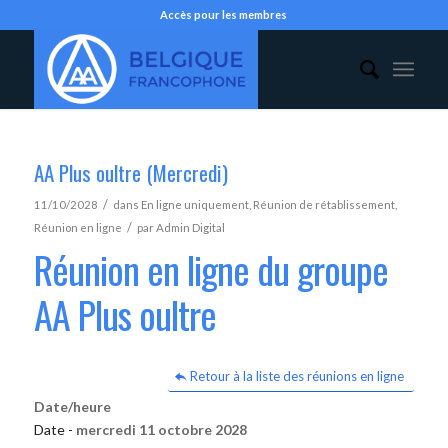
Accès pour les membres
AA Plus oultre (Mercredi)
/
11/10/2028
dans
En ligne uniquement
,
Réunion de rétablissement
,
/
Réunion en ligne
par
Admin Digital
Réunion en ligne du groupe
AA Plus oultre
Retour à la liste des réunions en ligne
Date/heure
Date -
mercredi 11 octobre 2028