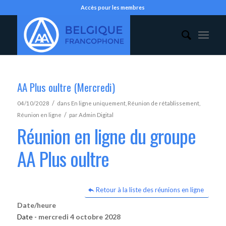
Accès pour les membres
AA Plus oultre (Mercredi)
/
04/10/2028
dans
En ligne uniquement
,
Réunion de rétablissement
,
/
Réunion en ligne
par
Admin Digital
Réunion en ligne du groupe
AA Plus oultre
Retour à la liste des réunions en ligne
Date/heure
Date -
mercredi 4 octobre 2028