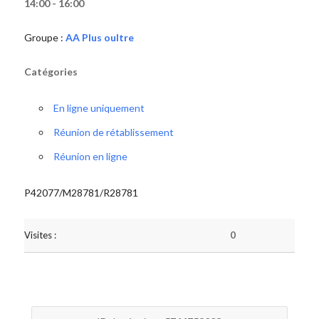
14:00 - 16:00
Groupe :
AA Plus oultre
Catégories
En ligne uniquement
Réunion de rétablissement
Réunion en ligne
P42077/M28781/R28781
Visites :
0