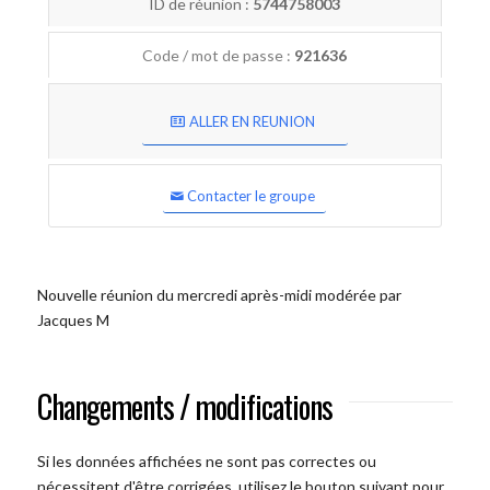
ID de réunion :
5744758003
Code / mot de passe :
921636
ALLER EN REUNION
Contacter le groupe
Nouvelle réunion du mercredi après-midi modérée par
Jacques M
Changements / modifications
Si les données affichées ne sont pas correctes ou
nécessitent d'être corrigées, utilisez le bouton suivant pour