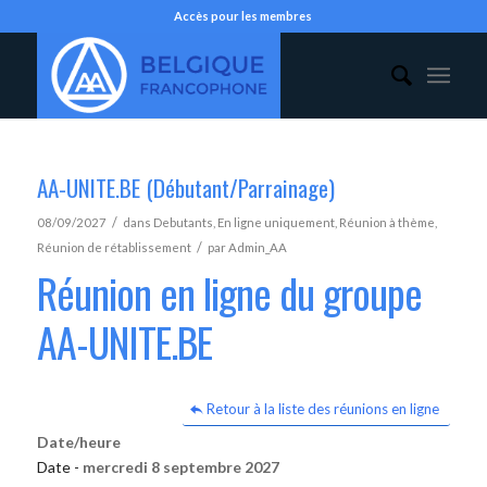
Accès pour les membres
AA-UNITE.BE (Débutant/Parrainage)
/
08/09/2027
dans
Debutants
,
En ligne uniquement
,
Réunion à thème
,
/
Réunion de rétablissement
par
Admin_AA
Réunion en ligne du groupe
AA-UNITE.BE
Retour à la liste des réunions en ligne
Date/heure
Date -
mercredi 8 septembre 2027