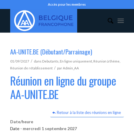
Accès pour les membres
AA-UNITE.BE (Débutant/Parrainage)
/
01/09/2027
dans
Debutants
,
En ligne uniquement
,
Réunion à thème
,
/
Réunion de rétablissement
par
Admin_AA
Réunion en ligne du groupe
AA-UNITE.BE
Retour à la liste des réunions en ligne
Date/heure
Date -
mercredi 1 septembre 2027