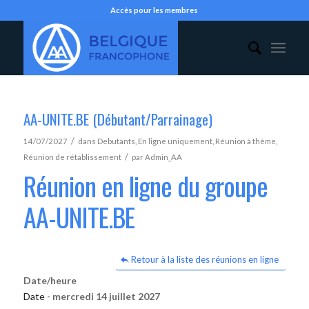
Accès pour les membres
AA-UNITE.BE (Débutant/Parrainage)
/
14/07/2027
dans
Debutants
,
En ligne uniquement
,
Réunion à thème
,
/
Réunion de rétablissement
par
Admin_AA
Réunion en ligne du groupe
AA-UNITE.BE
Retour à la liste des réunions en ligne
Date/heure
Date -
mercredi 14 juillet 2027