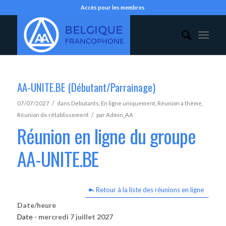
Accès pour les membres
AA-UNITE.BE (Débutant/Parrainage)
/
07/07/2027
dans
Debutants
,
En ligne uniquement
,
Réunion à thème
,
/
Réunion de rétablissement
par
Admin_AA
Réunion en ligne du groupe
AA-UNITE.BE
Retour à la liste des réunions en ligne
Date/heure
Date -
mercredi 7 juillet 2027