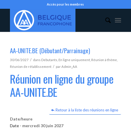
Accès pour les membres
AA-UNITE.BE (Débutant/Parrainage)
/
30/06/2027
dans
Debutants
,
En ligne uniquement
,
Réunion à thème
,
/
Réunion de rétablissement
par
Admin_AA
Réunion en ligne du groupe
AA-UNITE.BE
Retour à la liste des réunions en ligne
Date/heure
Date -
mercredi 30 juin 2027