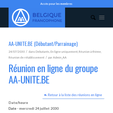
Accès pour les membres
AA-UNITE.BE (Débutant/Parrainage)
/
24/07/2030
dans
Debutants
,
En ligne uniquement
,
Réunion à thème
,
/
Réunion de rétablissement
par
Admin_AA
Réunion en ligne du groupe
AA-UNITE.BE
Retour à la liste des réunions en ligne
Date/heure
Date -
mercredi 24 juillet 2030