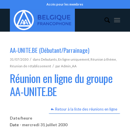
Accès pour les membres
AA-UNITE.BE (Débutant/Parrainage)
/
31/07/2030
dans
Debutants
,
En ligne uniquement
,
Réunion à thème
,
/
Réunion de rétablissement
par
Admin_AA
Réunion en ligne du groupe
AA-UNITE.BE
Retour à la liste des réunions en ligne
Date/heure
Date -
mercredi 31 juillet 2030