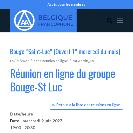
Accès pour les membres
Bouge “Saint-Luc” (Ouvert 1° mercredi du mois)
/
/
09/06/2027
dans
Réunion en ligne
par
Admin_AA
Réunion en ligne du groupe
Bouge-St Luc
Retour à la liste des réunions en ligne
Date/heure
Date -
mercredi 9 juin 2027
19:00 - 20:30