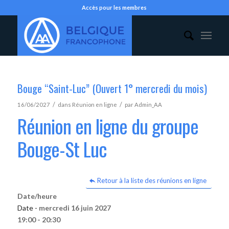
Accès pour les membres
Bouge “Saint-Luc” (Ouvert 1° mercredi du mois)
/
/
16/06/2027
dans
Réunion en ligne
par
Admin_AA
Réunion en ligne du groupe
Bouge-St Luc
Retour à la liste des réunions en ligne
Date/heure
Date -
mercredi 16 juin 2027
19:00 - 20:30