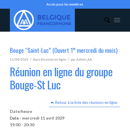
Accès pour les membres
Bouge “Saint-Luc” (Ouvert 1° mercredi du mois)
/
/
11/04/2029
dans
Réunion en ligne
par
Admin_AA
Réunion en ligne du groupe
Bouge-St Luc
Retour à la liste des réunions en ligne
Date/heure
Date -
mercredi 11 avril 2029
19:00 - 20:30