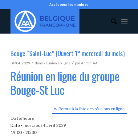
Accès pour les membres
Bouge “Saint-Luc” (Ouvert 1° mercredi du mois)
/
/
04/04/2029
dans
Réunion en ligne
par
Admin_AA
Réunion en ligne du groupe
Bouge-St Luc
Retour à la liste des réunions en ligne
Date/heure
Date -
mercredi 4 avril 2029
19:00 - 20:30