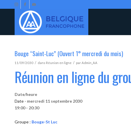
Bouge “Saint-Luc” (Ouvert 1° mercredi du mois)
/
/
11/09/2030
dans
Réunion en ligne
par
Admin_AA
Réunion en ligne du gr
Date/heure
Date -
mercredi 11 septembre 2030
19:00 - 20:30
Groupe :
Bouge-St Luc