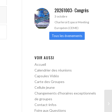
20261003- Congrès
3 octobre
Charleroi Espace Meeting
Européen (CEME)
Tous les évenements
VOIR AUSSI
Accueil
Calendrier des réunions
Capsules Vidéo
Carte des Groupes
Cellule jeune
Changements d’horaires exceptionnels
de groupes
Bo
Contact-infos
me
Foire aux Questions