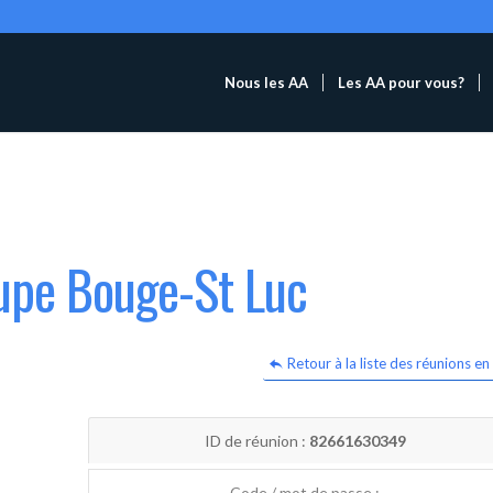
Nous les AA
Les AA pour vous?
oupe Bouge-St Luc
Retour à la liste des réunions en 
ID de réunion :
82661630349
Code / mot de passe :