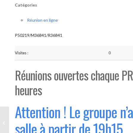
Catégories
Réunion en ligne
P50219/M36841/R36841
Visites :
0
Réunions ouvertes chaque PR
heures
Attention ! Le groupe n’
Bouge “Saint-Luc” (Ouvert 1°
salle à partir de 19h15
mercredi du mois)