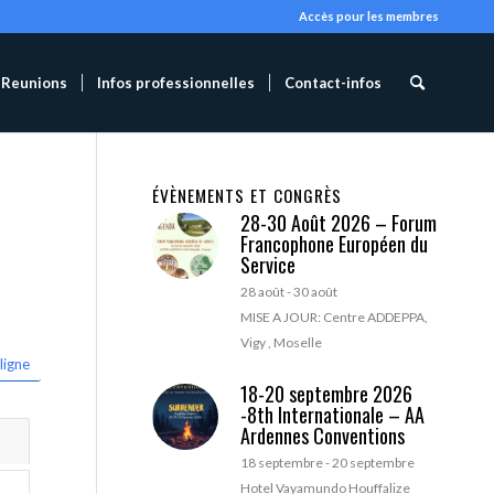
Accès pour les membres
Reunions
Infos professionnelles
Contact-infos
ÉVÈNEMENTS ET CONGRÈS
28-30 Août 2026 – Forum
Francophone Européen du
Service
28 août
-
30 août
MISE A JOUR: Centre ADDEPPA,
Vigy , Moselle
ligne
18-20 septembre 2026
-8th Internationale – AA
Ardennes Conventions
18 septembre
-
20 septembre
Hotel Vayamundo Houffalize