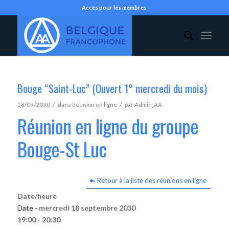
Accès pour les membres
Bouge “Saint-Luc” (Ouvert 1° mercredi du mois)
/
/
18/09/2030
dans
Réunion en ligne
par
Admin_AA
Réunion en ligne du groupe
Bouge-St Luc
Retour à la liste des réunions en ligne
Date/heure
Date -
mercredi 18 septembre 2030
19:00 - 20:30