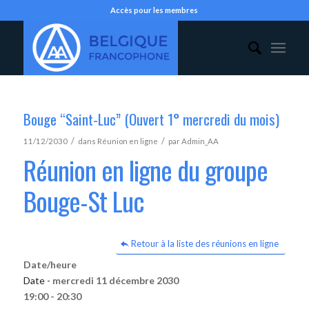
Accès pour les membres
Bouge “Saint-Luc” (Ouvert 1° mercredi du mois)
/
/
11/12/2030
dans
Réunion en ligne
par
Admin_AA
Réunion en ligne du groupe
Bouge-St Luc
Retour à la liste des réunions en ligne
Date/heure
Date -
mercredi 11 décembre 2030
19:00 - 20:30