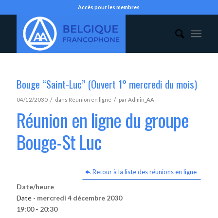
Accès pour les membres
Bouge “Saint-Luc” (Ouvert 1° mercredi du mois)
/
/
04/12/2030
dans
Réunion en ligne
par
Admin_AA
Réunion en ligne du groupe
Bouge-St Luc
Retour à la liste des réunions en ligne
Date/heure
Date -
mercredi 4 décembre 2030
19:00 - 20:30