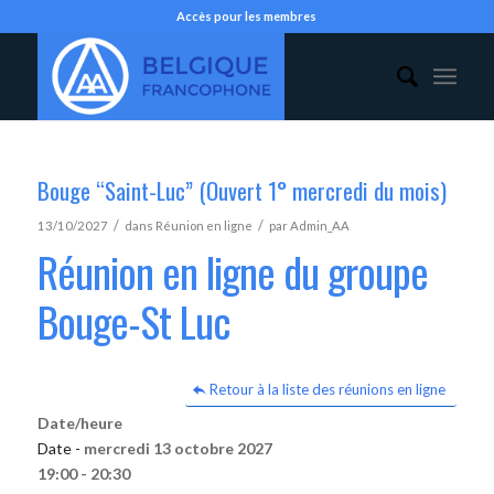
Accès pour les membres
Bouge “Saint-Luc” (Ouvert 1° mercredi du mois)
/
/
13/10/2027
dans
Réunion en ligne
par
Admin_AA
Réunion en ligne du groupe
Bouge-St Luc
Retour à la liste des réunions en ligne
Date/heure
Date -
mercredi 13 octobre 2027
19:00 - 20:30