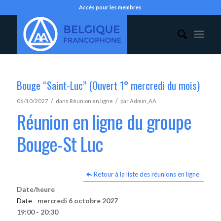
Accès pour les membres
Bouge “Saint-Luc” (Ouvert 1° mercredi du mois)
/
/
06/10/2027
dans
Réunion en ligne
par
Admin_AA
Réunion en ligne du groupe
Bouge-St Luc
Retour à la liste des réunions en ligne
Date/heure
Date -
mercredi 6 octobre 2027
19:00 - 20:30