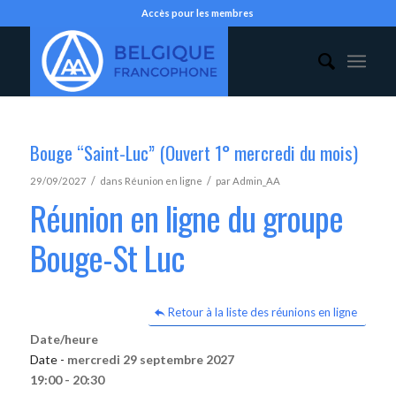
Accès pour les membres
Bouge “Saint-Luc” (Ouvert 1° mercredi du mois)
/
/
29/09/2027
dans
Réunion en ligne
par
Admin_AA
Réunion en ligne du groupe
Bouge-St Luc
Retour à la liste des réunions en ligne
Date/heure
Date -
mercredi 29 septembre 2027
19:00 - 20:30