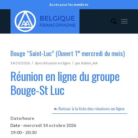
Accès pour les membres
Bouge “Saint-Luc” (Ouvert 1° mercredi du mois)
/
/
14/10/2026
dans
Réunion en ligne
par
Admin_AA
Réunion en ligne du groupe
Bouge-St Luc
Retour à la liste des réunions en ligne
Date/heure
Date -
mercredi 14 octobre 2026
19:00 - 20:30