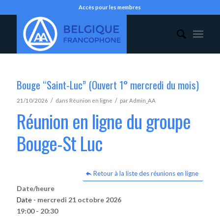
Accès pour les membres
Bouge “Saint-Luc” (Ouvert 1° mercredi du mois)
/
/
21/10/2026
dans
Réunion en ligne
par
Admin_AA
Réunion en ligne du groupe
Bouge-St Luc
Retour à la liste des réunions en ligne
Date/heure
Date -
mercredi 21 octobre 2026
19:00 - 20:30