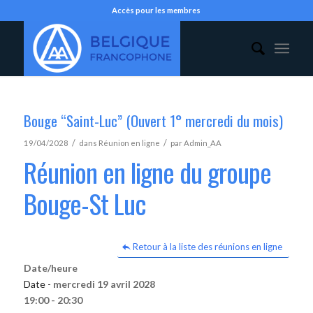
Accès pour les membres
Bouge “Saint-Luc” (Ouvert 1° mercredi du mois)
/
/
19/04/2028
dans
Réunion en ligne
par
Admin_AA
Réunion en ligne du groupe
Bouge-St Luc
Retour à la liste des réunions en ligne
Date/heure
Date -
mercredi 19 avril 2028
19:00 - 20:30