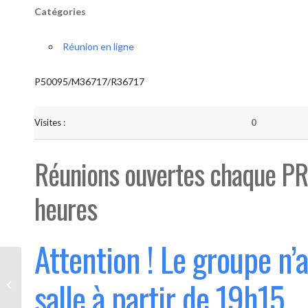
Catégories
Réunion en ligne
P50095/M36717/R36717
Visites :
0
Réunions ouvertes chaque PR
heures
Attention ! Le groupe n’
Bouge “Saint-Luc” (Ouvert 1°
salle à partir de 19h15
mercredi du mois)