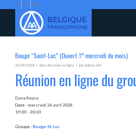
Bouge “Saint-Luc” (Ouvert 1° mercredi du mois)
/
/
26/04/2028
dans
Réunion en ligne
par
Admin_AA
Réunion en ligne du gr
Date/heure
Date -
mercredi 26 avril 2028
19:00 - 20:30
Groupe :
Bouge-St Luc