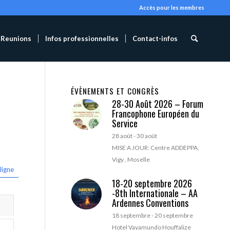
Accès pour les membres
Reunions
Infos professionnelles
Contact-infos
ÉVÈNEMENTS ET CONGRÈS
28-30 Août 2026 – Forum
Francophone Européen du
Service
28 août
-
30 août
MISE A JOUR: Centre ADDEPPA,
Vigy , Moselle
ligne
18-20 septembre 2026
-8th Internationale – AA
Ardennes Conventions
18 septembre
-
20 septembre
Hotel Vayamundo Houffalize