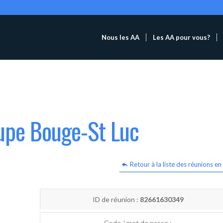
Nous les AA
Les AA pour vous?
oupe Bouge-St Luc
Retour à la liste des réunions en 
ID de réunion :
82661630349
Code / mot de passe :