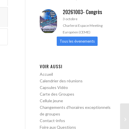
20261003- Congrès
3 octobre
Charleroi Espace Meeting
Européen (CEME)
Tous les évenements
VOIR AUSSI
Accueil
Calendrier des réunions
Capsules Vidéo
Carte des Groupes
Cellule jeune
Changements d’horaires exceptionnels
de groupes
Bo
Contact-infos
me
Foire aux Questions