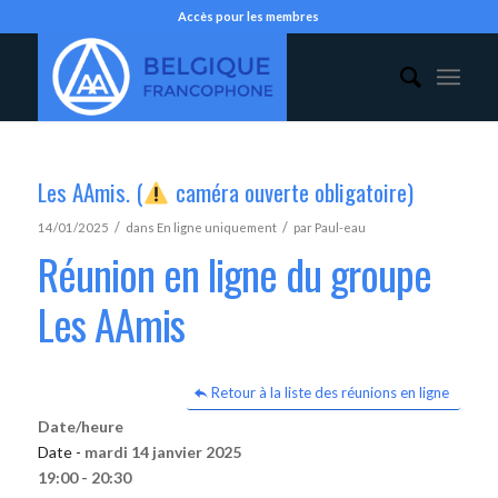
Accès pour les membres
Les AAmis. (
caméra ouverte obligatoire)
/
/
14/01/2025
dans
En ligne uniquement
par
Paul-eau
Réunion en ligne du groupe
Les AAmis
Retour à la liste des réunions en ligne
Date/heure
Date -
mardi 14 janvier 2025
19:00 - 20:30