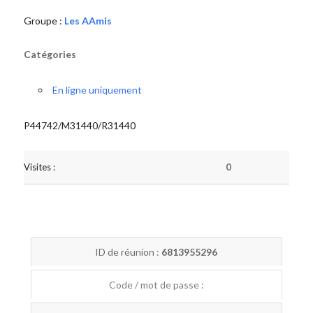
Groupe :
Les AAmis
Catégories
En ligne uniquement
P44742/M31440/R31440
Visites :
0
ID de réunion :
6813955296
Code / mot de passe :