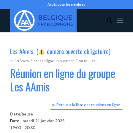
Accès pour les membres
Les AAmis. (
caméra ouverte obligatoire)
/
/
21/01/2025
dans
En ligne uniquement
par
Paul-eau
Réunion en ligne du groupe
Les AAmis
Retour à la liste des réunions en ligne
Date/heure
Date -
mardi 21 janvier 2025
19:00 - 20:30