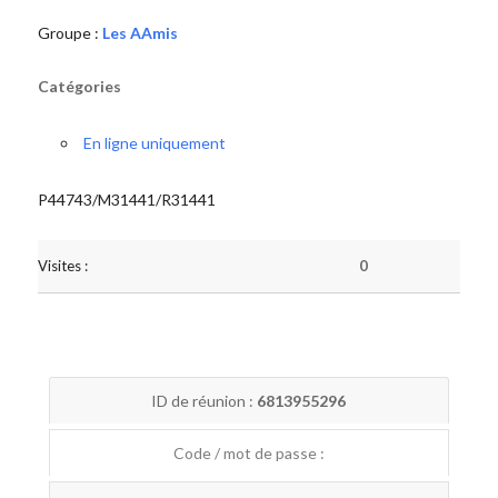
Groupe :
Les AAmis
Catégories
En ligne uniquement
P44743/M31441/R31441
Visites :
0
ID de réunion :
6813955296
Code / mot de passe :