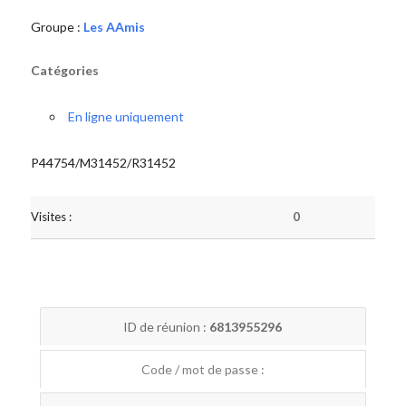
Groupe :
Les AAmis
Catégories
En ligne uniquement
P44754/M31452/R31452
Visites :
0
ID de réunion :
6813955296
Code / mot de passe :