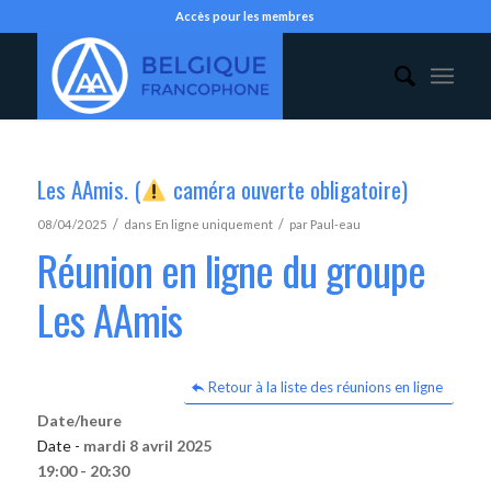
Accès pour les membres
Les AAmis. (
caméra ouverte obligatoire)
/
/
08/04/2025
dans
En ligne uniquement
par
Paul-eau
Réunion en ligne du groupe
Les AAmis
Retour à la liste des réunions en ligne
Date/heure
Date -
mardi 8 avril 2025
19:00 - 20:30