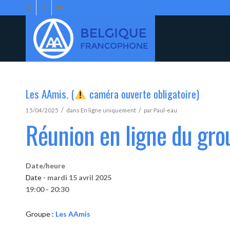
Les AAmis. (
caméra ouverte obligatoire)
/
/
15/04/2025
dans
En ligne uniquement
par
Paul-eau
Réunion en ligne du gr
Date/heure
Date -
mardi 15 avril 2025
19:00 - 20:30
Groupe :
Les AAmis