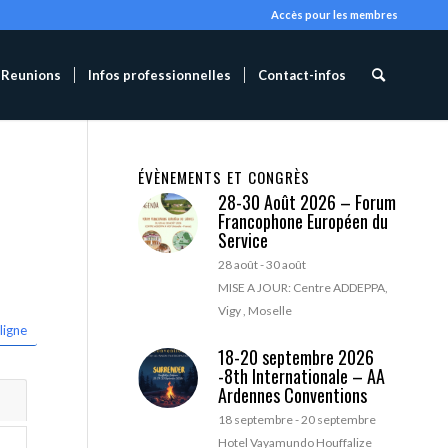
Accès pour les membres
Reunions
Infos professionnelles
Contact-infos
ÉVÈNEMENTS ET CONGRÈS
28-30 Août 2026 – Forum
Francophone Européen du
Service
28 août
-
30 août
MISE A JOUR: Centre ADDEPPA,
Vigy , Moselle
ligne
18-20 septembre 2026
-8th Internationale – AA
Ardennes Conventions
18 septembre
-
20 septembre
Hotel Vayamundo Houffalize