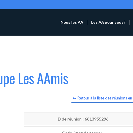
Nous les AA
Les AA pour vous?
oupe Les AAmis
Retour à la liste des réunions en 
ID de réunion :
6813955296
Code / mot de passe :