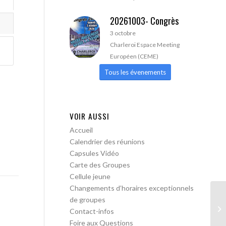
20261003- Congrès
3 octobre
Charleroi Espace Meeting
Européen (CEME)
Tous les évenements
VOIR AUSSI
Accueil
Calendrier des réunions
Capsules Vidéo
Carte des Groupes
Cellule jeune
Changements d’horaires exceptionnels
de groupes
Le
Contact-infos
ob
Foire aux Questions