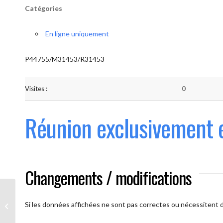
Catégories
En ligne uniquement
P44755/M31453/R31453
Visites :
0
Réunion exclusivement 
Changements / modifications
Les AAmis. (
caméra ouverte
Si les données affichées ne sont pas correctes ou nécessitent d'
obligatoire)