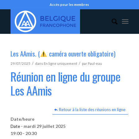
Accès pour les membres
Les AAmis. (
caméra ouverte obligatoire)
/
/
29/07/2025
dans
En ligne uniquement
par
Paul-eau
Réunion en ligne du groupe
Les AAmis
Retour à la liste des réunions en ligne
Date/heure
Date -
mardi 29 juillet 2025
19:00 - 20:30