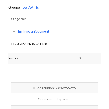
Groupe :
Les AAmis
Catégories
En ligne uniquement
P44770/M31468/R31468
Visites :
0
ID de réunion :
6813955296
Code / mot de passe :