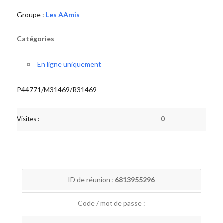
Groupe :
Les AAmis
Catégories
En ligne uniquement
P44771/M31469/R31469
Visites :
0
ID de réunion :
6813955296
Code / mot de passe :