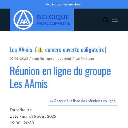
Accès pour les membres
Les AAmis. (
caméra ouverte obligatoire)
/
/
05/08/2025
dans
En ligne uniquement
par
Paul-eau
Réunion en ligne du groupe
Les AAmis
Retour à la liste des réunions en ligne
Date/heure
Date -
mardi 5 août 2025
19:00 - 20:30