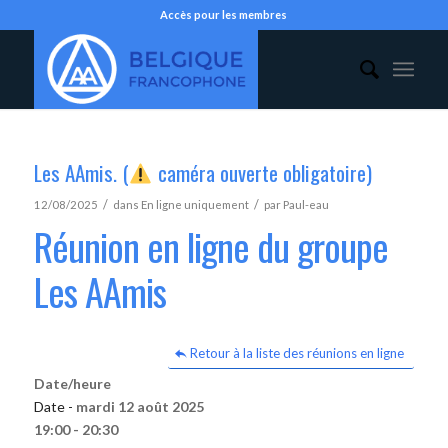
Accès pour les membres
Les AAmis. (
caméra ouverte obligatoire)
/
/
12/08/2025
dans
En ligne uniquement
par
Paul-eau
Réunion en ligne du groupe
Les AAmis
Retour à la liste des réunions en ligne
Date/heure
Date -
mardi 12 août 2025
19:00 - 20:30