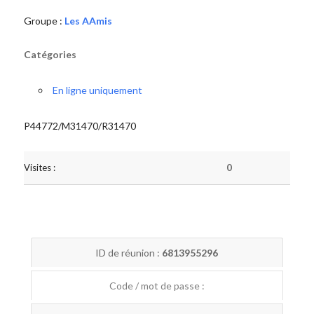
Groupe :
Les AAmis
Catégories
En ligne uniquement
P44772/M31470/R31470
Visites :
0
ID de réunion :
6813955296
Code / mot de passe :