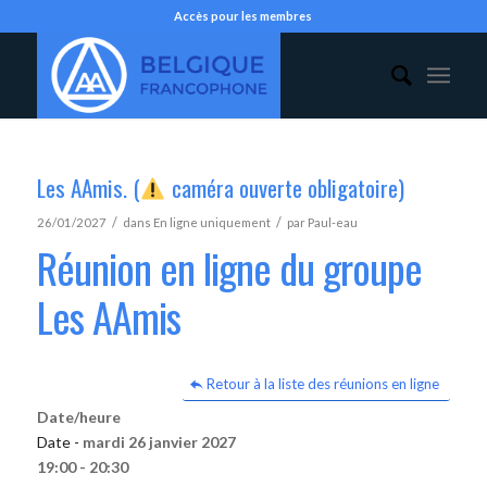
Accès pour les membres
Les AAmis. (
caméra ouverte obligatoire)
/
/
26/01/2027
dans
En ligne uniquement
par
Paul-eau
Réunion en ligne du groupe
Les AAmis
Retour à la liste des réunions en ligne
Date/heure
Date -
mardi 26 janvier 2027
19:00 - 20:30