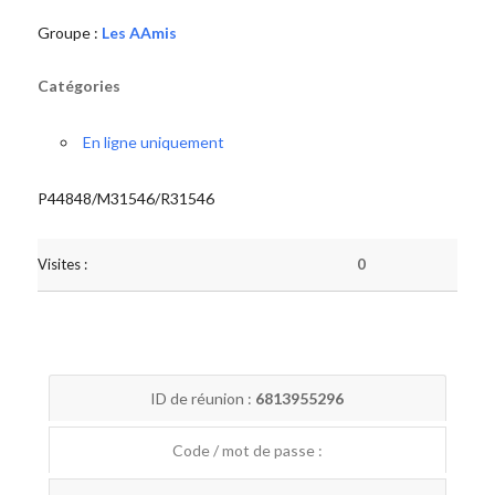
Groupe :
Les AAmis
Catégories
En ligne uniquement
P44848/M31546/R31546
Visites :
0
ID de réunion :
6813955296
Code / mot de passe :