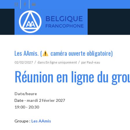
Les AAmis. (
caméra ouverte obligatoire)
/
/
02/02/2027
dans
En ligne uniquement
par
Paul-eau
Réunion en ligne du gr
Date/heure
Date -
mardi 2 février 2027
19:00 - 20:30
Groupe :
Les AAmis