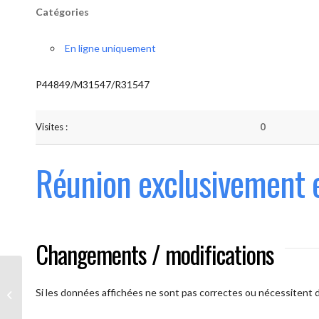
Catégories
En ligne uniquement
P44849/M31547/R31547
Visites :
0
Réunion exclusivement 
Changements / modifications
Les AAmis. (
caméra ouverte
Si les données affichées ne sont pas correctes ou nécessitent d'
obligatoire)