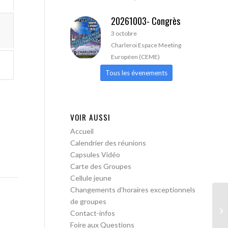
20261003- Congrès
3 octobre
Charleroi Espace Meeting
Européen (CEME)
Tous les évenements
VOIR AUSSI
Accueil
Calendrier des réunions
Capsules Vidéo
Carte des Groupes
Cellule jeune
Changements d’horaires exceptionnels
de groupes
Le
Contact-infos
ob
Foire aux Questions