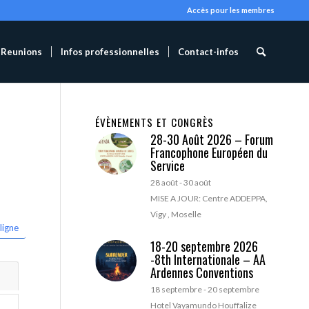
Accès pour les membres
Reunions
Infos professionnelles
Contact-infos
ÉVÈNEMENTS ET CONGRÈS
28-30 Août 2026 – Forum
Francophone Européen du
Service
28 août
-
30 août
MISE A JOUR: Centre ADDEPPA,
Vigy , Moselle
ligne
18-20 septembre 2026
-8th Internationale – AA
Ardennes Conventions
18 septembre
-
20 septembre
Hotel Vayamundo Houffalize