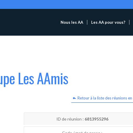
Nous les AA
Les AA pour vous?
oupe Les AAmis
Retour à la liste des réunions en 
ID de réunion :
6813955296
Code / mot de passe :